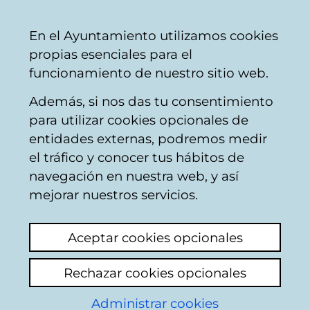
Ayuntamiento
Compartir
Con
Castellano
En el Ayuntamiento utilizamos cookies
Vitoria-
propias esenciales para el
Gasteiz
funcionamiento de nuestro sitio web.
Además, si nos das tu consentimiento
Desperfectos en vía pública
para utilizar cookies opcionales de
entidades externas, podremos medir
el tráfico y conocer tus hábitos de
Ruido alcantarillas
navegación en nuestra web, y así
portal del rey 9
mejorar nuestros servicios.
Ver último comentario
(añadido 13/12/2024
Aceptar cookies opcionales
07:49:05)
Rechazar cookies opcionales
Añadir comentario
Administrar cookies