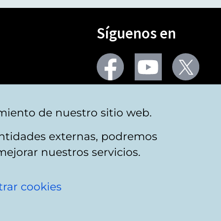
Síguenos en
Seguir
Seguir
Segu
en
en
en
facebook
youtube
X
(Twi
Más redes
miento de nuestro sitio web.
 entidades externas, podremos
mejorar nuestros servicios.
rar cookies