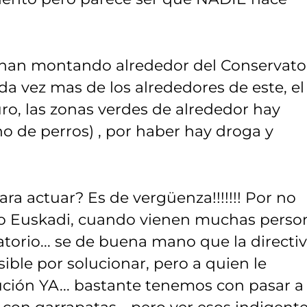
e han montando alrededor del Conservato
da vez mas de los alrededores de este, el
uro, las zonas verdes de alrededor hay
no de perros) , por haber hay droga y
ra actuar? Es de vergüenza!!!!!!! Por no
do Euskadi, cuando vienen muchas perso
atorio... se de buena mano que la directi
ible por solucionar, pero a quien le
ción YA... bastante tenemos con pasar a
, con garrapatas... pero ver esos indigent