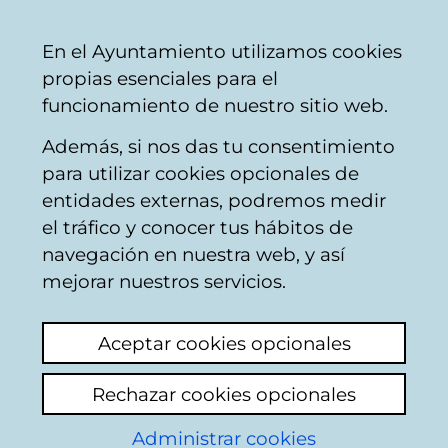
Ayuntamiento
Compartir
Con
Castellano
En el Ayuntamiento utilizamos cookies
Vitoria-
propias esenciales para el
Gasteiz
funcionamiento de nuestro sitio web.
Además, si nos das tu consentimiento
para utilizar cookies opcionales de
Buzón Ciudadano
entidades externas, podremos medir
el tráfico y conocer tus hábitos de
navegación en nuestra web, y así
Identificación
mejorar nuestros servicios.
Seleccione el modo de identificación:
Aceptar cookies opcionales
Dispongo de un certificado digital o de
Rechazar cookies opcionales
una tarjeta Tarjeta Municipal Ciudadana
(TMC).
Administrar cookies