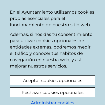
Ayuntamiento
Compartir
Con
Castellano
En el Ayuntamiento utilizamos cookies
Vitoria-
propias esenciales para el
Gasteiz
funcionamiento de nuestro sitio web.
Además, si nos das tu consentimiento
para utilizar cookies opcionales de
Buzón Ciudadano
entidades externas, podremos medir
el tráfico y conocer tus hábitos de
navegación en nuestra web, y así
Identificación
mejorar nuestros servicios.
Seleccione el modo de identificación:
Aceptar cookies opcionales
Dispongo de un certificado digital o de
Rechazar cookies opcionales
una tarjeta Tarjeta Municipal Ciudadana
(TMC).
Administrar cookies