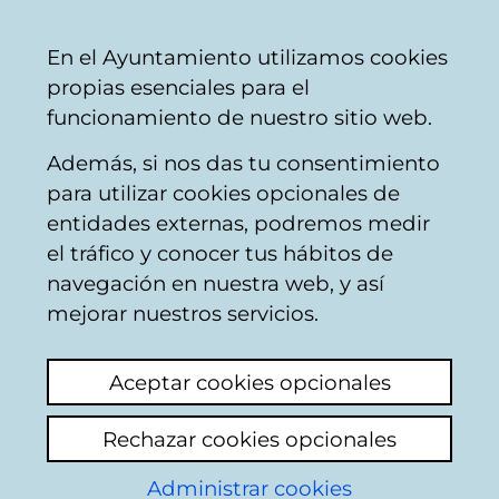
Ayuntamiento
Compartir
Con
Castellano
En el Ayuntamiento utilizamos cookies
Vitoria-
propias esenciales para el
Gasteiz
funcionamiento de nuestro sitio web.
Además, si nos das tu consentimiento
Contaminación
para utilizar cookies opcionales de
entidades externas, podremos medir
el tráfico y conocer tus hábitos de
Malos OLORES.
navegación en nuestra web, y así
mejorar nuestros servicios.
Ver último comentario
(añadido 29/07/2026
23:33:33)
Aceptar cookies opcionales
Añadir comentario
Rechazar cookies opcionales
Desde hace más de 1 año es complicado
Administrar cookies