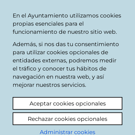
Ayuntamiento
Compartir
Con
Castellano
En el Ayuntamiento utilizamos cookies
Vitoria-
propias esenciales para el
Gasteiz
funcionamiento de nuestro sitio web.
Además, si nos das tu consentimiento
Circulación - Tráfico
para utilizar cookies opcionales de
entidades externas, podremos medir
el tráfico y conocer tus hábitos de
Apartamentos
navegación en nuestra web, y así
mejorar nuestros servicios.
Ver último comentario
(añadido 26/03/2026
08:06:51)
Aceptar cookies opcionales
Desde que se puso la OTA en san Martín los
Rechazar cookies opcionales
vecinos del lado derecho de la calle beato
vivimos constantemente sufriendo
Administrar cookies