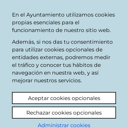
Ayuntamiento
Compartir
Con
Castellano
En el Ayuntamiento utilizamos cookies
Vitoria-
propias esenciales para el
Gasteiz
funcionamiento de nuestro sitio web.
Además, si nos das tu consentimiento
Actividad congresual
para utilizar cookies opcionales de
entidades externas, podremos medir
el tráfico y conocer tus hábitos de
Agenda Cultural y LSE
navegación en nuestra web, y así
mejorar nuestros servicios.
Ver último comentario
(añadido 02/03/2026
08:19:57)
Aceptar cookies opcionales
Estaría bien que en los actos que se publican
Rechazar cookies opcionales
en la agenda cultural del Ayuntamiento,
quedara reflejado si hay intérprete de LSE.
Administrar cookies