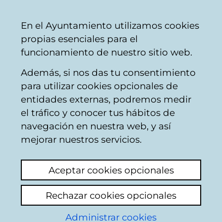
Ayuntamiento
Compartir
Con
Castellano
En el Ayuntamiento utilizamos cookies
Vitoria-
propias esenciales para el
Gasteiz
funcionamiento de nuestro sitio web.
Además, si nos das tu consentimiento
Bomberos/as
para utilizar cookies opcionales de
entidades externas, podremos medir
el tráfico y conocer tus hábitos de
Nido de avispa
navegación en nuestra web, y así
asiática
mejorar nuestros servicios.
Ver último comentario
(añadido 30/01/2026
Aceptar cookies opcionales
09:15:55)
Rechazar cookies opcionales
Añadir comentario
Administrar cookies