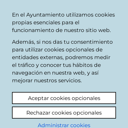
Ayuntamiento
Compartir
Con
Castellano
En el Ayuntamiento utilizamos cookies
Vitoria-
propias esenciales para el
Gasteiz
funcionamiento de nuestro sitio web.
Además, si nos das tu consentimiento
Otros urbanismo
para utilizar cookies opcionales de
entidades externas, podremos medir
el tráfico y conocer tus hábitos de
Okupas
navegación en nuestra web, y así
mejorar nuestros servicios.
Ver último comentario
(añadido 22/01/2026
08:29:37)
Aceptar cookies opcionales
Buenas tardes.
Rechazar cookies opcionales
Vivo en el barrio de Judizmendi de toda la
Administrar cookies