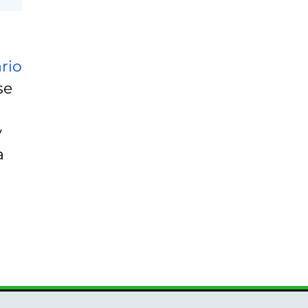
rio
se
y
a