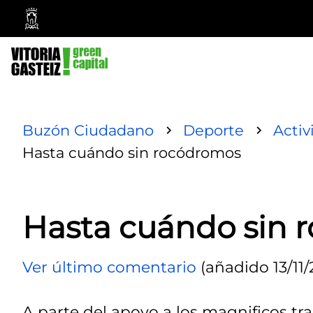
Ayuntamiento
Vitoria-
Gasteiz
Buzón Ciudadano
Deporte
Activ
Hasta cuándo sin rocódromos
Hasta cuándo sin 
Ver último comentario
(añadido 13/11/
A parte del apoyo a los magnificos t