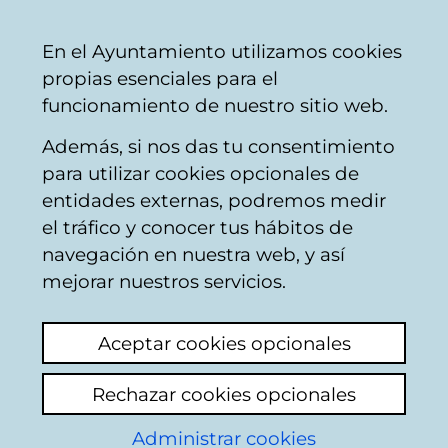
Ayuntamiento
Compartir
Con
Castellano
En el Ayuntamiento utilizamos cookies
Vitoria-
propias esenciales para el
Gasteiz
funcionamiento de nuestro sitio web.
Además, si nos das tu consentimiento
Obras en edificios
para utilizar cookies opcionales de
entidades externas, podremos medir
el tráfico y conocer tus hábitos de
SIN LUZ Columpios
navegación en nuestra web, y así
estación vieja los
mejorar nuestros servicios.
Herrán
Aceptar cookies opcionales
Añadir comentario
Rechazar cookies opcionales
Ayer estuvimos con los niños en el parque
Administrar cookies