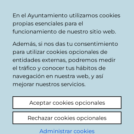
Ayuntamiento
Compartir
Con
Castellano
En el Ayuntamiento utilizamos cookies
Vitoria-
propias esenciales para el
Gasteiz
funcionamiento de nuestro sitio web.
Además, si nos das tu consentimiento
Vivienda
para utilizar cookies opcionales de
entidades externas, podremos medir
el tráfico y conocer tus hábitos de
Información
navegación en nuestra web, y así
incorrecta en la
mejorar nuestros servicios.
página del
Aceptar cookies opcionales
ayuntamiento
Rechazar cookies opcionales
Ver último comentario
(añadido 06/10/2025
Administrar cookies