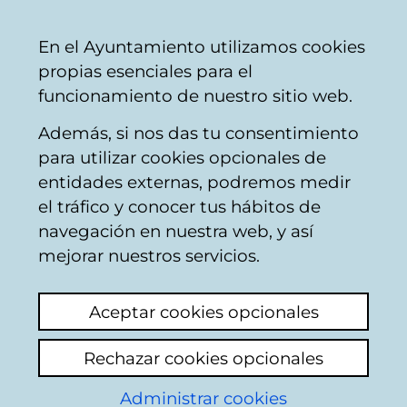
Ayuntamiento
Compartir
Con
Castellano
En el Ayuntamiento utilizamos cookies
Vitoria-
propias esenciales para el
Gasteiz
funcionamiento de nuestro sitio web.
Además, si nos das tu consentimiento
Obras en edificios
para utilizar cookies opcionales de
entidades externas, podremos medir
el tráfico y conocer tus hábitos de
Ayudas obras de
navegación en nuestra web, y así
mejora en el
mejorar nuestros servicios.
aislamiento acústico
Aceptar cookies opcionales
Añadir comentario
Rechazar cookies opcionales
El pasado 22 de agosto se publicó en el
BOTHA que se abría el plazo para solicitar
Administrar cookies