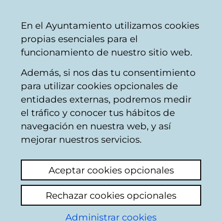
Ayuntamiento
Compartir
Con
Castellano
En el Ayuntamiento utilizamos cookies
Vitoria-
propias esenciales para el
Gasteiz
funcionamiento de nuestro sitio web.
Además, si nos das tu consentimiento
Instalaciones educativas
para utilizar cookies opcionales de
entidades externas, podremos medir
el tráfico y conocer tus hábitos de
Música desde las 8
navegación en nuestra web, y así
am colegio CEIP
mejorar nuestros servicios.
SALBURUA
Aceptar cookies opcionales
Ver último comentario
(añadido 08/07/2025
Rechazar cookies opcionales
09:58:45)
Administrar cookies