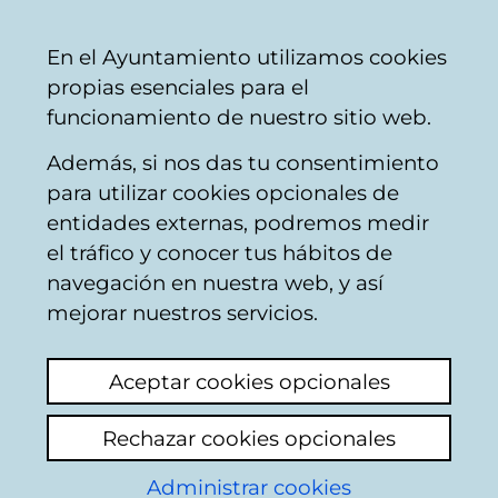
Ayuntamiento
Compartir
Con
Castellano
En el Ayuntamiento utilizamos cookies
Vitoria-
propias esenciales para el
Gasteiz
funcionamiento de nuestro sitio web.
Además, si nos das tu consentimiento
Reciclaje de residuos
para utilizar cookies opcionales de
entidades externas, podremos medir
el tráfico y conocer tus hábitos de
Golpe alcantarilla
navegación en nuestra web, y así
portal del rey 11
mejorar nuestros servicios.
Ver último comentario
(añadido 08/07/2025
Aceptar cookies opcionales
08:17:12)
Rechazar cookies opcionales
Añadir comentario
Administrar cookies