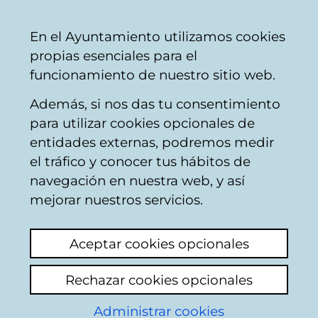
Ayuntamiento
Compartir
Con
Castellano
En el Ayuntamiento utilizamos cookies
Vitoria-
propias esenciales para el
Gasteiz
funcionamiento de nuestro sitio web.
Además, si nos das tu consentimiento
Instalaciones educativas
para utilizar cookies opcionales de
entidades externas, podremos medir
el tráfico y conocer tus hábitos de
Música desde las 8
navegación en nuestra web, y así
am colegio CEIP
mejorar nuestros servicios.
SALBURUA
Aceptar cookies opcionales
Ver último comentario
(añadido 08/07/2025
Rechazar cookies opcionales
09:41:28)
Administrar cookies