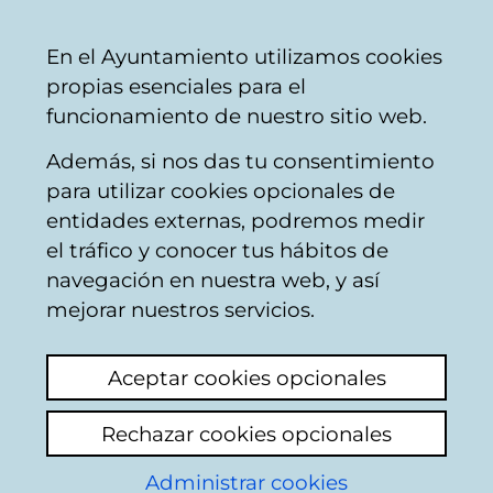
Ayuntamiento
Compartir
Con
Castellano
En el Ayuntamiento utilizamos cookies
Vitoria-
propias esenciales para el
Gasteiz
funcionamiento de nuestro sitio web.
Además, si nos das tu consentimiento
Vivienda
para utilizar cookies opcionales de
entidades externas, podremos medir
el tráfico y conocer tus hábitos de
Aire acondicionado en
navegación en nuestra web, y así
fachada YA
mejorar nuestros servicios.
Ver último comentario
(añadido 18/08/2025
Aceptar cookies opcionales
10:31:23)
Rechazar cookies opcionales
Las viviendas de VPO de esta ciudad no
Administrar cookies
tienen calidades como para aguantar estas