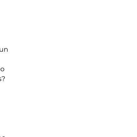
d
 un
to
s?