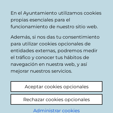
Ayuntamiento
Compartir
Con
Castellano
En el Ayuntamiento utilizamos cookies
Vitoria-
propias esenciales para el
Gasteiz
funcionamiento de nuestro sitio web.
Además, si nos das tu consentimiento
Formación para el empleo
para utilizar cookies opcionales de
entidades externas, podremos medir
el tráfico y conocer tus hábitos de
EMPLEO PARA
navegación en nuestra web, y así
PERSONAS CON
mejorar nuestros servicios.
DISCAPACDAD
Aceptar cookies opcionales
AUDITIVA
Rechazar cookies opcionales
Ver último comentario
(añadido 14/03/2025
Administrar cookies