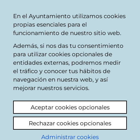
Ayuntamiento
Compartir
Con
Castellano
En el Ayuntamiento utilizamos cookies
Vitoria-
propias esenciales para el
Gasteiz
funcionamiento de nuestro sitio web.
Además, si nos das tu consentimiento
Escuelas infantiles
para utilizar cookies opcionales de
entidades externas, podremos medir
el tráfico y conocer tus hábitos de
Haurreskola
navegación en nuestra web, y así
Goikolarran behar da
mejorar nuestros servicios.
Ver último comentario
(añadido 18/09/2024
Aceptar cookies opcionales
10:33:56)
Rechazar cookies opcionales
Añadir comentario
Administrar cookies