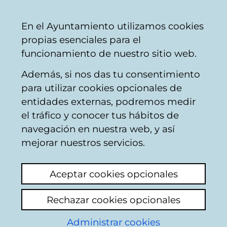
Ayuntamiento
Compartir
Con
Castellano
En el Ayuntamiento utilizamos cookies
Vitoria-
propias esenciales para el
Gasteiz
funcionamiento de nuestro sitio web.
Además, si nos das tu consentimiento
Sanciones / multas
para utilizar cookies opcionales de
entidades externas, podremos medir
el tráfico y conocer tus hábitos de
Multas
navegación en nuestra web, y así
mejorar nuestros servicios.
Ver último comentario
(añadido 16/03/2026
09:47:21)
Aceptar cookies opcionales
Rechazar cookies opcionales
Hoy estábamos aparcados en doble fila dos
coches el mio y el de una joven el mío
Administrar cookies