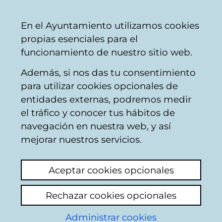
Ayuntamiento
Compartir
Con
Castellano
En el Ayuntamiento utilizamos cookies
Vitoria-
propias esenciales para el
Gasteiz
funcionamiento de nuestro sitio web.
Además, si nos das tu consentimiento
Otros Participación Ciudadana
para utilizar cookies opcionales de
entidades externas, podremos medir
el tráfico y conocer tus hábitos de
CONSUMO DE
navegación en nuestra web, y así
ALCOHOL
mejorar nuestros servicios.
Ver último comentario
(añadido 30/01/2026
Aceptar cookies opcionales
14:49:16)
Rechazar cookies opcionales
Añadir comentario
Administrar cookies