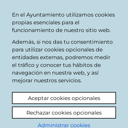
Ayuntamiento
Compartir
Con
Castellano
En el Ayuntamiento utilizamos cookies
Vitoria-
propias esenciales para el
Gasteiz
funcionamiento de nuestro sitio web.
Además, si nos das tu consentimiento
Otros Participación Ciudadana
para utilizar cookies opcionales de
entidades externas, podremos medir
el tráfico y conocer tus hábitos de
Sorpresa
navegación en nuestra web, y así
mejorar nuestros servicios.
Añadir comentario
Según la R.A.E. [Eliminado]: partidario o
Aceptar cookies opcionales
seguidor del franquismo. Aplicado a
persona, usado también como sustantivo.
Rechazar cookies opcionales
No sabía que dicha palabra es censurable
¡vaya!
Administrar cookies