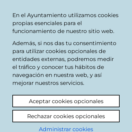
Ayuntamiento
Compartir
Con
Castellano
En el Ayuntamiento utilizamos cookies
Vitoria-
propias esenciales para el
Gasteiz
funcionamiento de nuestro sitio web.
Además, si nos das tu consentimiento
Vivienda
para utilizar cookies opcionales de
entidades externas, podremos medir
el tráfico y conocer tus hábitos de
Viviendas de VPO mal
navegación en nuestra web, y así
construida
mejorar nuestros servicios.
Ver último comentario
(añadido 25/09/2025
Aceptar cookies opcionales
18:54:29)
Rechazar cookies opcionales
Añadir comentario
Administrar cookies
Acabo de escribir un comentario y no me lo