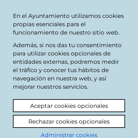
Ayuntamiento
Compartir
Con
Castellano
En el Ayuntamiento utilizamos cookies
Vitoria-
propias esenciales para el
Gasteiz
funcionamiento de nuestro sitio web.
Además, si nos das tu consentimiento
Asociacionismo y Voluntariado
para utilizar cookies opcionales de
entidades externas, podremos medir
el tráfico y conocer tus hábitos de
OTA para
navegación en nuestra web, y así
MINUSVALIDOS
mejorar nuestros servicios.
Ver último comentario
(añadido 16/09/2025
Aceptar cookies opcionales
08:59:35)
Rechazar cookies opcionales
Kaixo, tengo una incapacidad reconocida y
Administrar cookies
por lo tanto la tarjeta para aparcar en