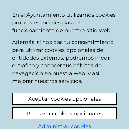
Ayuntamiento
Compartir
Con
Castellano
En el Ayuntamiento utilizamos cookies
Vitoria-
propias esenciales para el
Gasteiz
funcionamiento de nuestro sitio web.
Además, si nos das tu consentimiento
Obras en edificios
para utilizar cookies opcionales de
entidades externas, podremos medir
el tráfico y conocer tus hábitos de
Kamy en domingo
navegación en nuestra web, y así
Beltrán 13
mejorar nuestros servicios.
Añadir comentario
Aceptar cookies opcionales
Llevan meses los de Kamy haciendo una
obra en este portal pero debido a esto la
Rechazar cookies opcionales
calle esta super sucia y llena de escombros.
Administrar cookies