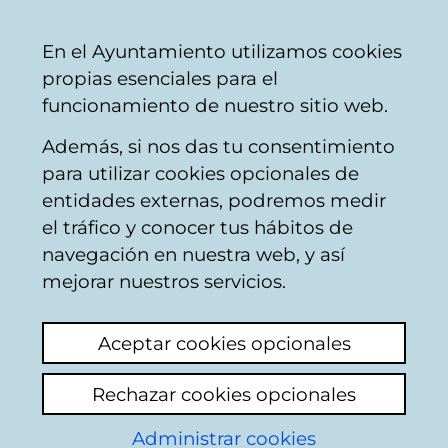
Ayuntamiento
Compartir
Con
Castellano
En el Ayuntamiento utilizamos cookies
Vitoria-
propias esenciales para el
Gasteiz
funcionamiento de nuestro sitio web.
Además, si nos das tu consentimiento
Seguridad vial
para utilizar cookies opcionales de
entidades externas, podremos medir
el tráfico y conocer tus hábitos de
PELIGRO DE
navegación en nuestra web, y así
ATROPELLOS EN LA
mejorar nuestros servicios.
CALLE ALDABE
Aceptar cookies opcionales
Ver último comentario
(añadido 06/08/2025
Rechazar cookies opcionales
13:26:18)
Administrar cookies