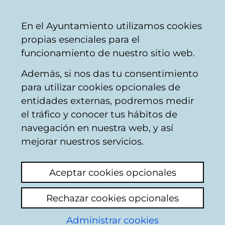
Ayuntamiento
Compartir
Con
Castellano
En el Ayuntamiento utilizamos cookies
Vitoria-
propias esenciales para el
Gasteiz
funcionamiento de nuestro sitio web.
Además, si nos das tu consentimiento
Otros promoción económica
para utilizar cookies opcionales de
entidades externas, podremos medir
el tráfico y conocer tus hábitos de
10 millones de euros
navegación en nuestra web, y así
qué recibe Vitoria-
mejorar nuestros servicios.
Gastéiz del gobierno
Aceptar cookies opcionales
Vasco desde que es
Rechazar cookies opcionales
capital de Euskadi
Administrar cookies