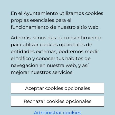
Ayuntamiento
Compartir
Con
Castellano
En el Ayuntamiento utilizamos cookies
Vitoria-
propias esenciales para el
Gasteiz
funcionamiento de nuestro sitio web.
Además, si nos das tu consentimiento
Carné deportivo municipal
para utilizar cookies opcionales de
entidades externas, podremos medir
el tráfico y conocer tus hábitos de
Bonificación familiar
navegación en nuestra web, y así
el abono para acceder
mejorar nuestros servicios.
a centros cívicos e
Aceptar cookies opcionales
instalaciones
Rechazar cookies opcionales
deportivas
Administrar cookies