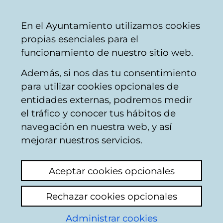
Ayuntamiento
Compartir
Con
Castellano
En el Ayuntamiento utilizamos cookies
Vitoria-
propias esenciales para el
Gasteiz
funcionamiento de nuestro sitio web.
Además, si nos das tu consentimiento
Mobiliario urbano
para utilizar cookies opcionales de
entidades externas, podremos medir
el tráfico y conocer tus hábitos de
Parque infantil
navegación en nuestra web, y así
peligroso!
mejorar nuestros servicios.
Ver último comentario
(añadido 26/06/2026
Aceptar cookies opcionales
09:10:42)
Rechazar cookies opcionales
Añadir comentario
Administrar cookies