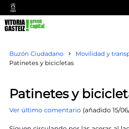
Ayuntamiento
Vitoria-
Gasteiz
Buzón Ciudadano
Movilidad y trans
Patinetes y bicicletas
Patinetes y bicicle
Ver último comentario
(añadido 15/06
Siguen circulando por las aceras al lad