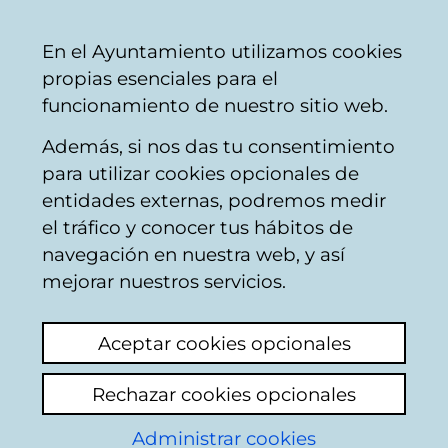
Ayuntamiento
Compartir
Con
Castellano
En el Ayuntamiento utilizamos cookies
Vitoria-
propias esenciales para el
Gasteiz
funcionamiento de nuestro sitio web.
Además, si nos das tu consentimiento
Moverse en bicicleta
para utilizar cookies opcionales de
entidades externas, podremos medir
el tráfico y conocer tus hábitos de
Carril bici y
navegación en nuestra web, y así
aparcamientos
mejorar nuestros servicios.
Añadir comentario
Aceptar cookies opcionales
Buenos días.
Rechazar cookies opcionales
Administrar cookies
Ahora que llega el verano y empiezan las