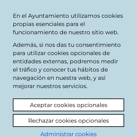
Ayuntamiento
Compartir
Con
Castellano
En el Ayuntamiento utilizamos cookies
Vitoria-
propias esenciales para el
Gasteiz
funcionamiento de nuestro sitio web.
Además, si nos das tu consentimiento
Policía Local
para utilizar cookies opcionales de
entidades externas, podremos medir
el tráfico y conocer tus hábitos de
señales prohibido
navegación en nuestra web, y así
aparcar triatlón
mejorar nuestros servicios.
Añadir comentario
Aceptar cookies opcionales
El pasado sábado se disputó el triatlon vihalf
Rechazar cookies opcionales
en Gasteiz. El jueves/viernes, habían
Administrar cookies
colocado las señales prohibido aparcar en la