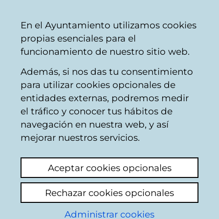
Ayuntamiento
Compartir
Con
Castellano
En el Ayuntamiento utilizamos cookies
Vitoria-
propias esenciales para el
Gasteiz
funcionamiento de nuestro sitio web.
Además, si nos das tu consentimiento
Policía Local
para utilizar cookies opcionales de
entidades externas, podremos medir
el tráfico y conocer tus hábitos de
Basura en vía pública
navegación en nuestra web, y así
CALLE EULOGIO
mejorar nuestros servicios.
SERDAN 23
Aceptar cookies opcionales
Ver último comentario
(añadido 12/06/2026
Rechazar cookies opcionales
01:41:20)
Administrar cookies