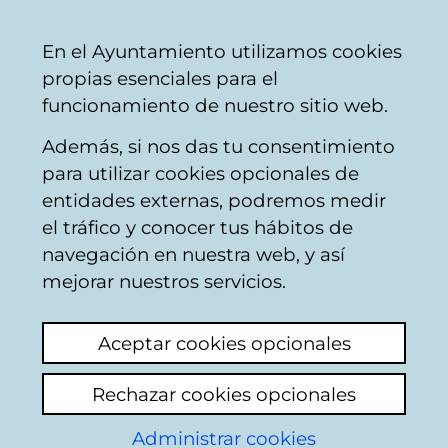
Ayuntamiento
Compartir
Con
Castellano
En el Ayuntamiento utilizamos cookies
Vitoria-
propias esenciales para el
Gasteiz
funcionamiento de nuestro sitio web.
Además, si nos das tu consentimiento
Otros temas de salud pública y
para utilizar cookies opcionales de
consumo
entidades externas, podremos medir
el tráfico y conocer tus hábitos de
navegación en nuestra web, y así
Denuncia formal por
mejorar nuestros servicios.
desatención flagrante,
Aceptar cookies opcionales
negligencia en la
gestión de tiempos de
Rechazar cookies opcionales
espera y vulneración
Administrar cookies