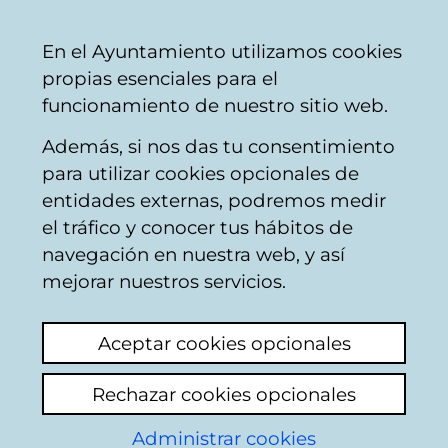
Ayuntamiento
Compartir
Con
Castellano
En el Ayuntamiento utilizamos cookies
Vitoria-
propias esenciales para el
Gasteiz
funcionamiento de nuestro sitio web.
Además, si nos das tu consentimiento
Limpieza pública
para utilizar cookies opcionales de
entidades externas, podremos medir
el tráfico y conocer tus hábitos de
Jardines y limpieza
navegación en nuestra web, y así
aceras
mejorar nuestros servicios.
Añadir comentario
Aceptar cookies opcionales
Vivo en la calle Argentina , la acera es
desastrosa por el número 24 sucia a
Rechazar cookies opcionales
tope...un poco más adelante ya las han
Administrar cookies
arreglado , no sé porque a estos números no