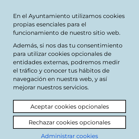
Ayuntamiento
Compartir
Con
Castellano
En el Ayuntamiento utilizamos cookies
Vitoria-
propias esenciales para el
Gasteiz
funcionamiento de nuestro sitio web.
Además, si nos das tu consentimiento
Limpieza pública
para utilizar cookies opcionales de
entidades externas, podremos medir
el tráfico y conocer tus hábitos de
Jardines y limpieza
navegación en nuestra web, y así
aceras
mejorar nuestros servicios.
Añadir comentario
Aceptar cookies opcionales
Vivo en la calle Argentina , la acera es
desastrosa por el número 24 sucia a
Rechazar cookies opcionales
tope...un poco más adelante ya las han
Administrar cookies
arreglado , no sé porque a estos números no