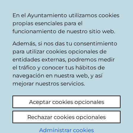
Ayuntamiento
Compartir
Con
Castellano
En el Ayuntamiento utilizamos cookies
Vitoria-
propias esenciales para el
Gasteiz
funcionamiento de nuestro sitio web.
Además, si nos das tu consentimiento
Contaminación
para utilizar cookies opcionales de
entidades externas, podremos medir
el tráfico y conocer tus hábitos de
Generadores de
navegación en nuestra web, y así
energia
mejorar nuestros servicios.
Ver último comentario
(añadido 05/06/2026
Aceptar cookies opcionales
11:23:12)
Rechazar cookies opcionales
Añadir comentario
Administrar cookies
En qué cabeza cabe poner dos generadores