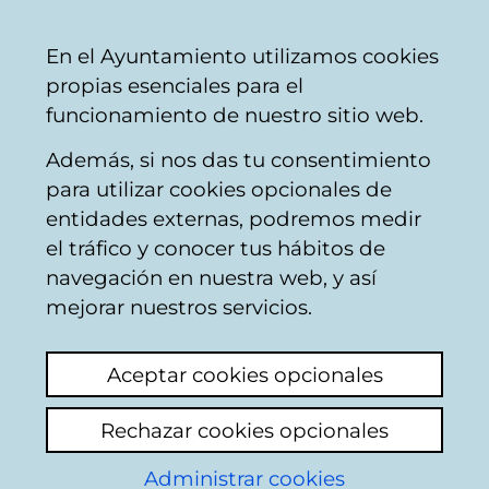
Ayuntamiento
Compartir
Con
Castellano
En el Ayuntamiento utilizamos cookies
Vitoria-
propias esenciales para el
Gasteiz
funcionamiento de nuestro sitio web.
Además, si nos das tu consentimiento
Limpieza pública
para utilizar cookies opcionales de
entidades externas, podremos medir
el tráfico y conocer tus hábitos de
Tunel del duende
navegación en nuestra web, y así
mejorar nuestros servicios.
Ver último comentario
(añadido 04/06/2026
07:31:34)
Aceptar cookies opcionales
Añadir comentario
Rechazar cookies opcionales
Hace como 1 semana en el tunel del Duende
(une barrio de San Cristobal con calle Rioja)
Administrar cookies