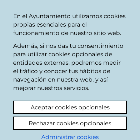
Ayuntamiento
Compartir
Con
Castellano
En el Ayuntamiento utilizamos cookies
Vitoria-
propias esenciales para el
Gasteiz
funcionamiento de nuestro sitio web.
Además, si nos das tu consentimiento
Limpieza pública
para utilizar cookies opcionales de
entidades externas, podremos medir
el tráfico y conocer tus hábitos de
LIMPIEZA ALTO DE
navegación en nuestra web, y así
ARMENTIA
mejorar nuestros servicios.
Ver último comentario
(añadido 05/06/2026
Aceptar cookies opcionales
20:34:44)
Rechazar cookies opcionales
Añadir comentario
Administrar cookies
Egun on