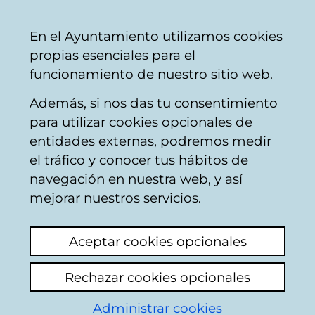
Ayuntamiento
Compartir
Con
Castellano
En el Ayuntamiento utilizamos cookies
Vitoria-
propias esenciales para el
Gasteiz
funcionamiento de nuestro sitio web.
Además, si nos das tu consentimiento
Contaminación
para utilizar cookies opcionales de
entidades externas, podremos medir
el tráfico y conocer tus hábitos de
contaminación
navegación en nuestra web, y así
acústica
mejorar nuestros servicios.
Añadir comentario
Aceptar cookies opcionales
fiesta con musica en zabalgana con
autorización hasta las 24:00 que por
Rechazar cookies opcionales
supuesto se han saltado y continúan con la
Administrar cookies
musica.