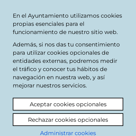
Ayuntamiento
Compartir
Con
Castellano
En el Ayuntamiento utilizamos cookies
Vitoria-
propias esenciales para el
Gasteiz
funcionamiento de nuestro sitio web.
Además, si nos das tu consentimiento
Señalización y balizamiento
para utilizar cookies opcionales de
entidades externas, podremos medir
el tráfico y conocer tus hábitos de
Solicitud espejo para
navegación en nuestra web, y así
incorporacion calle
mejorar nuestros servicios.
blas de otero
Aceptar cookies opcionales
Ver último comentario
(añadido 29/05/2026
Rechazar cookies opcionales
08:57:59)
Administrar cookies