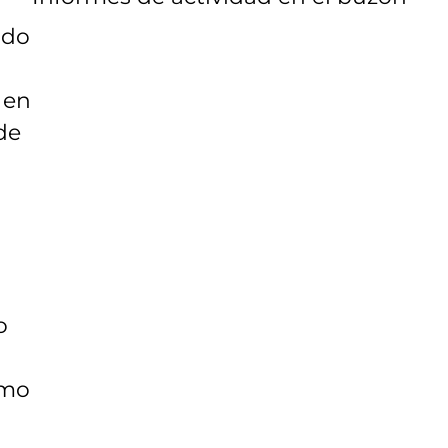
ido
 en
de
o
omo