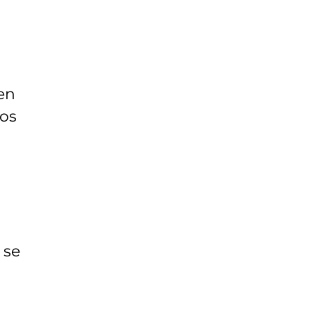
nen
vos
 se