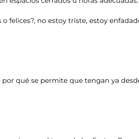
 en espacios cerrados u horas adecuadas.
s o felices?, no estoy triste, estoy enfadad
:00 por qué se permite que tengan ya desd