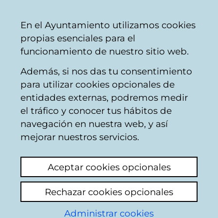
Ayuntamiento
Compartir
Con
Castellano
En el Ayuntamiento utilizamos cookies
Vitoria-
propias esenciales para el
Gasteiz
funcionamiento de nuestro sitio web.
Además, si nos das tu consentimiento
Otros temas de salud pública y
para utilizar cookies opcionales de
consumo
entidades externas, podremos medir
el tráfico y conocer tus hábitos de
navegación en nuestra web, y así
MASCOTAS
mejorar nuestros servicios.
Ver último comentario
(añadido 01/06/2026
Aceptar cookies opcionales
07:44:17)
Rechazar cookies opcionales
Añadir comentario
Donde se puede denunciar maltrato animal?
Administrar cookies