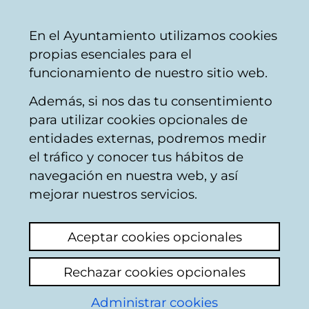
Ayuntamiento
Compartir
Con
Castellano
En el Ayuntamiento utilizamos cookies
Vitoria-
propias esenciales para el
Gasteiz
funcionamiento de nuestro sitio web.
Además, si nos das tu consentimiento
Empresas y emprendimiento
para utilizar cookies opcionales de
entidades externas, podremos medir
el tráfico y conocer tus hábitos de
Programa Ciudad
navegación en nuestra web, y así
Laboratorio Vitoria-
mejorar nuestros servicios.
Gasteiz
Aceptar cookies opcionales
Ver último comentario
(añadido 27/05/2026
Rechazar cookies opcionales
08:11:15)
Administrar cookies