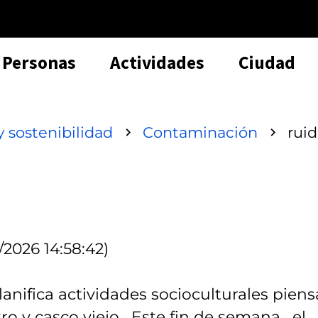
Personas
Actividades
Ciudad
 sostenibilidad
Contaminación
rui
/2026 14:58:42)
anifica actividades socioculturales piens
o y casco viejo . Este fin de semana , el