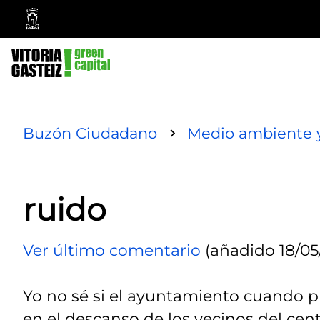
Ayuntamiento
Vitoria-
Gasteiz
Buzón Ciudadano
Medio ambiente y
ruido
Ver último comentario
(añadido 18/05
Yo no sé si el ayuntamiento cuando pl
en el descanso de los vecinos del centr