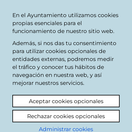
Ayuntamiento
Compartir
Con
Castellano
En el Ayuntamiento utilizamos cookies
Vitoria-
propias esenciales para el
Gasteiz
funcionamiento de nuestro sitio web.
Además, si nos das tu consentimiento
Actividad cultural y de tiempo libre
para utilizar cookies opcionales de
entidades externas, podremos medir
el tráfico y conocer tus hábitos de
Actividad Inglés para
navegación en nuestra web, y así
Mayores
mejorar nuestros servicios.
Añadir comentario
Aceptar cookies opcionales
Vergonzoso que haya solamente 10 plazas
para un curso de verano, en el que es
Rechazar cookies opcionales
evidente que hay bastante más demanda.
Administrar cookies