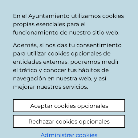
Ayuntamiento
Compartir
Con
Castellano
En el Ayuntamiento utilizamos cookies
Vitoria-
propias esenciales para el
Gasteiz
funcionamiento de nuestro sitio web.
Además, si nos das tu consentimiento
Atención ciudadana
para utilizar cookies opcionales de
entidades externas, podremos medir
el tráfico y conocer tus hábitos de
Trampa para ciclistas
navegación en nuestra web, y así
mejorar nuestros servicios.
Ver último comentario
(añadido 18/05/2026
11:51:07)
Aceptar cookies opcionales
Hace unos días informe de una caída que
Rechazar cookies opcionales
sufrí en la entrada del parque del Prado
(junto a la estatua de Fray Francisco) por
Administrar cookies