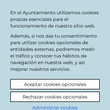
Ayuntamiento
Compartir
Con
Castellano
En el Ayuntamiento utilizamos cookies
Vitoria-
propias esenciales para el
Gasteiz
funcionamiento de nuestro sitio web.
Además, si nos das tu consentimiento
Personas en situación de
para utilizar cookies opcionales de
vulnerabilidad social
entidades externas, podremos medir
el tráfico y conocer tus hábitos de
navegación en nuestra web, y así
Suciedad alrededor
mejorar nuestros servicios.
del Conservatorio de
Aceptar cookies opcionales
música Jesús Guridi
Rechazar cookies opcionales
Ver último comentario
(añadido 15/05/2026
08:22:36)
Administrar cookies